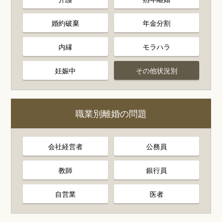
婚約破棄
年金分割
内縁
モラハラ
妊娠中
その他状況別
職業別離婚の問題
会社経営者
公務員
教師
銀行員
自営業
医者