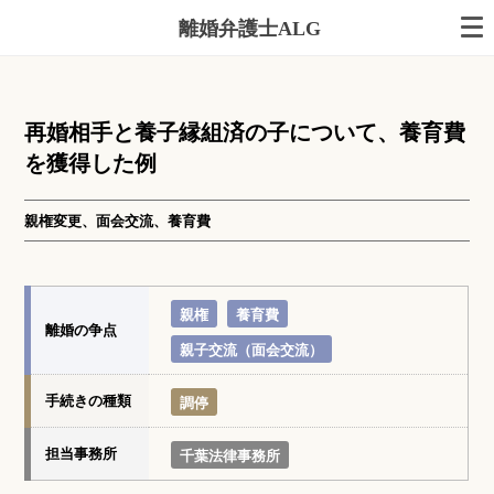
離婚弁護士ALG
再婚相手と養子縁組済の子について、養育費
を獲得した例
親権変更、面会交流、養育費
親権
養育費
離婚の争点
親子交流（面会交流）
手続きの種類
調停
担当事務所
千葉法律事務所