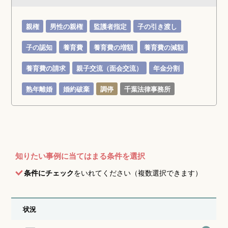
親権
男性の親権
監護者指定
子の引き渡し
子の認知
養育費
養育費の増額
養育費の減額
養育費の請求
親子交流（面会交流）
年金分割
熟年離婚
婚約破棄
調停
千葉法律事務所
知りたい事例に当てはまる条件を選択
条件にチェック
をいれてください（複数選択できます）
状況