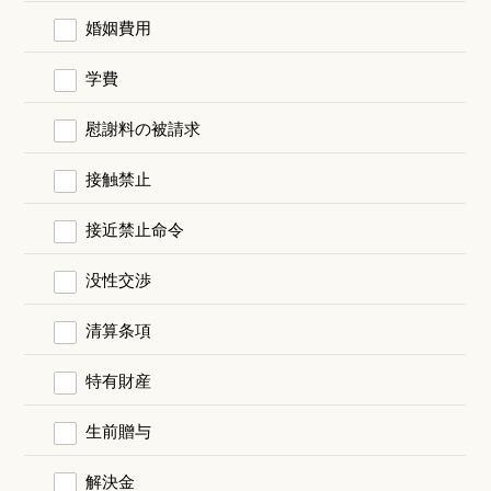
婚姻費用
学費
慰謝料の被請求
接触禁止
接近禁止命令
没性交渉
清算条項
特有財産
生前贈与
解決金