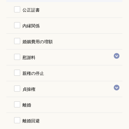
公正証書
内縁関係
婚姻費用の増額
慰謝料
親権の停止
貞操権
離婚
離婚回避