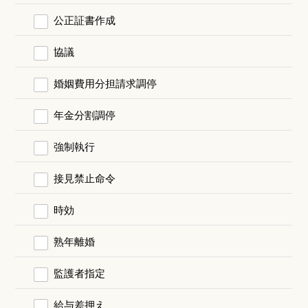
公正証書作成
協議
婚姻費用分担請求調停
年金分割調停
強制執行
接見禁止命令
時効
熟年離婚
監護者指定
給与差押え