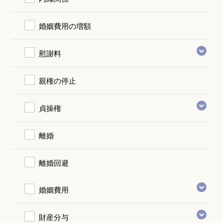
婚姻費用の増額
慰謝料
親権の停止
貞操権
離婚
離婚回避
婚姻費用
財産分与