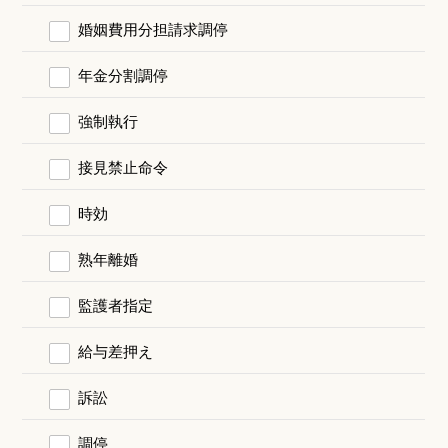
婚姻費用分担請求調停
年金分割調停
強制執行
接見禁止命令
時効
熟年離婚
監護者指定
給与差押え
訴訟
調停