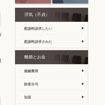
浮気（不貞）
慰謝料請求したい
婚
慰謝料請求された
離婚とお金
開
婚姻費用
財産分与
別居