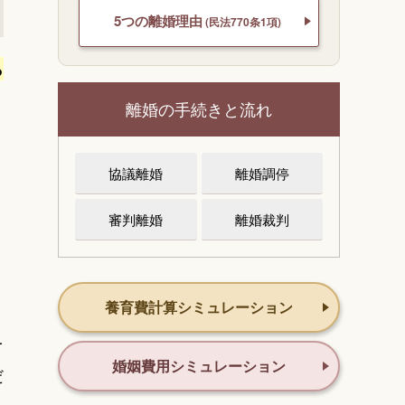
5つの離婚理由
(民法770条1項)
ら
離婚の手続きと流れ
協議離婚
離婚調停
審判離婚
離婚裁判
、
養育費計算シミュレーション
を
婚姻費用シミュレーション
だ