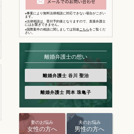
※事案により無料法律相談に対応できない場合がござい
ます。
※法律相談は、
受付予約後となりますので、
直接弁護士
にはお繋ぎできません。
※国際案件の相談に関しましては別途
こちら
をご覧くだ
さい。
離婚弁護士の想い
離婚弁護士
谷川 聖治
離婚弁護士
岡本 珠亀子
妻のお悩み
夫のお悩み
女性の方へ
男性の方へ