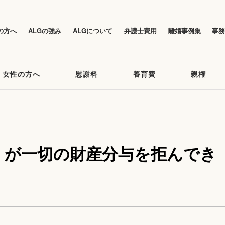
の方へ
ALGの強み
ALGについて
弁護士費用
離婚事例集
事
女性の方へ
慰謝料
養育費
親権
）が一切の財産分与を拒んでき