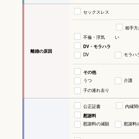
セックスレス
相手方
不倫・浮気
い
DV・モラハラ
離婚の原因
DV
モラハ
その他
うつ
介護
子の連れ去り
公正証書
内縁関
慰謝料
慰謝料の減額
慰謝料