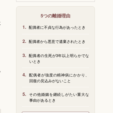
5つの離婚理由
に
1.
配偶者に不貞な行為があったとき
2.
配偶者から悪意で遺棄されたとき
3.
配偶者の生死が3年以上明らかでな
いとき
も
4.
配偶者が強度の精神病にかかり、
回復の見込みがないこと
5.
その他婚姻を継続しがたい重大な
事由があるとき