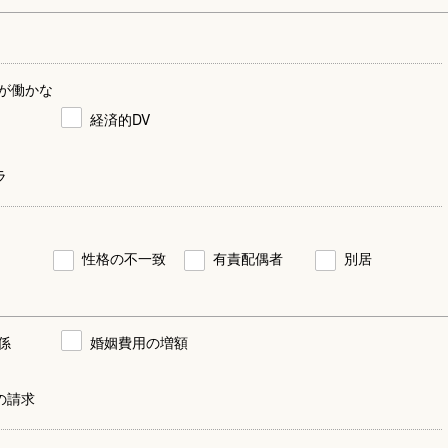
が働かな
経済的DV
ラ
性格の不一致
有責配偶者
別居
係
婚姻費用の増額
の請求