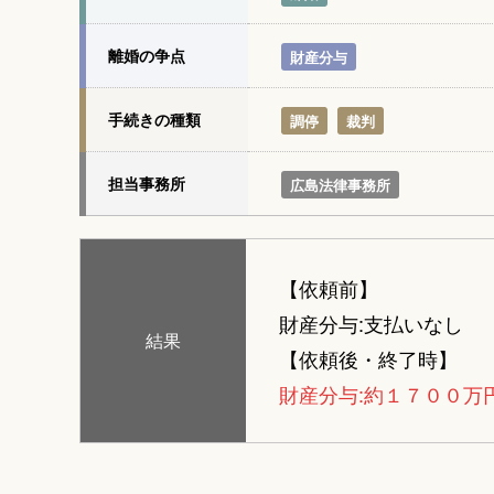
離婚の争点
財産分与
手続きの種類
調停
裁判
担当事務所
広島法律事務所
【依頼前】
財産分与:支払いなし
結果
【依頼後・終了時】
財産分与:約１７００万