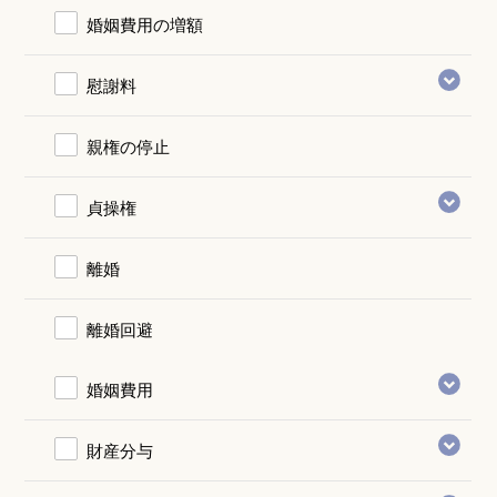
婚姻費用の増額
慰謝料
親権の停止
貞操権
離婚
離婚回避
婚姻費用
財産分与