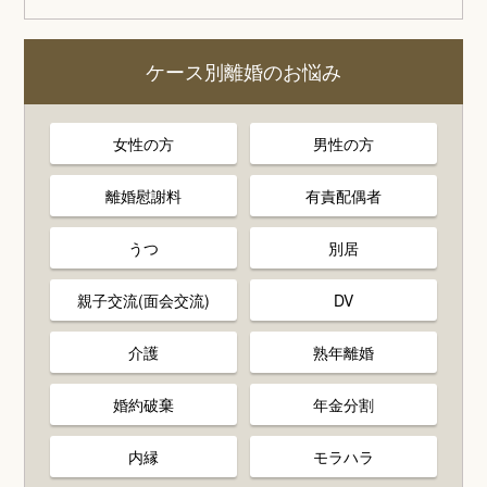
ケース別離婚のお悩み
女性の方
男性の方
離婚慰謝料
有責配偶者
うつ
別居
親子交流(面会交流)
DV
介護
熟年離婚
婚約破棄
年金分割
内縁
モラハラ