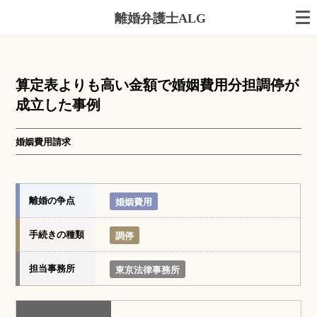
離婚弁護士ALG
算定表よりも高い金額で婚姻費用分担調停が
成立した事例
婚姻費用請求
離婚の争点
婚姻費用
手続きの種類
調停
担当事務所
東京法律事務所