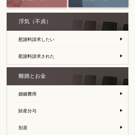
浮気（不貞）
慰謝料請求したい
慰謝料請求された
離婚とお金
婚姻費用
財産分与
別居