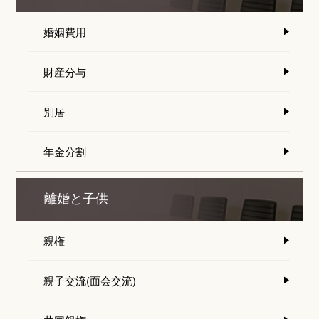
婚姻費用
財産分与
別居
年金分割
離婚と子供
親権
親子交流(面会交流)