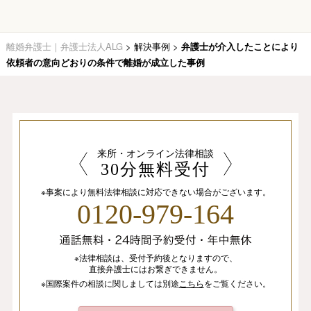
離婚弁護士｜弁護士法人ALG
>
解決事例
>
弁護士が介入したことにより
依頼者の意向どおりの条件で離婚が成立した事例
来所・オンライン法律相談
30分無料受付
※事案により無料法律相談に
対応できない場合がございます。
0120-979-164
※法律相談は、
受付予約後となりますので、
直接弁護士にはお繋ぎできません。
※国際案件の相談
に関しましては
別途
こちら
を
ご覧ください。