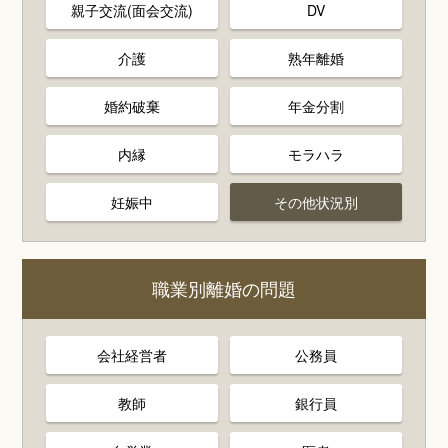
親子交流(面会交流)
DV
介護
熟年離婚
婚約破棄
年金分割
内縁
モラハラ
妊娠中
その他状況別
職業別離婚の問題
会社経営者
公務員
教師
銀行員