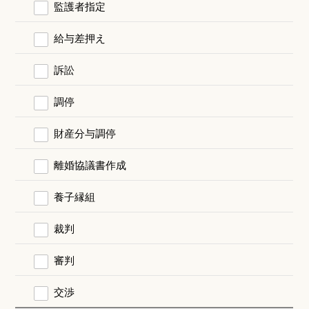
監護者指定
給与差押え
訴訟
調停
財産分与調停
離婚協議書作成
養子縁組
裁判
審判
交渉