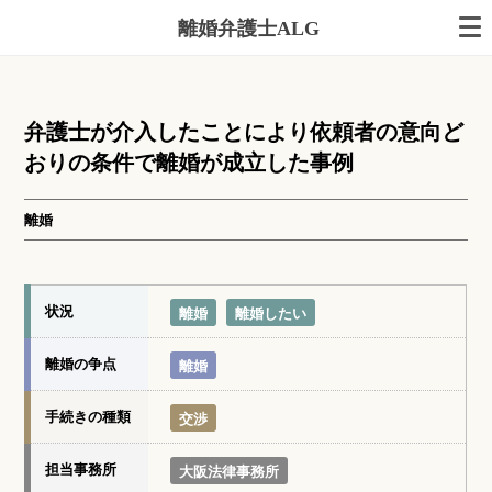
離婚弁護士ALG
弁護士が介入したことにより依頼者の意向ど
おりの条件で離婚が成立した事例
離婚
状況
離婚
離婚したい
離婚の争点
離婚
手続きの種類
交渉
担当事務所
大阪法律事務所