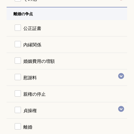
離婚の争点
公正証書
内縁関係
婚姻費用の増額
慰謝料
親権の停止
貞操権
離婚