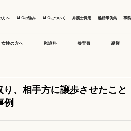
の方へ
ALGの強み
ALGについて
弁護士費用
離婚事例集
事
女性の方へ
慰謝料
養育費
親権
取り、相手方に譲歩させたこと
事例