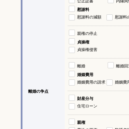
公正証書
内縁関
慰謝料
慰謝料の減額
慰謝料
親権の停止
貞操権
貞操権侵害
離婚
離婚回
婚姻費用
婚姻費用の請求
婚姻費
離婚の争点
財産分与
住宅ローン
親権