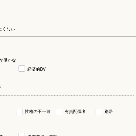
たくない
が働かな
経済的DV
ラ
性格の不一致
有責配偶者
別居