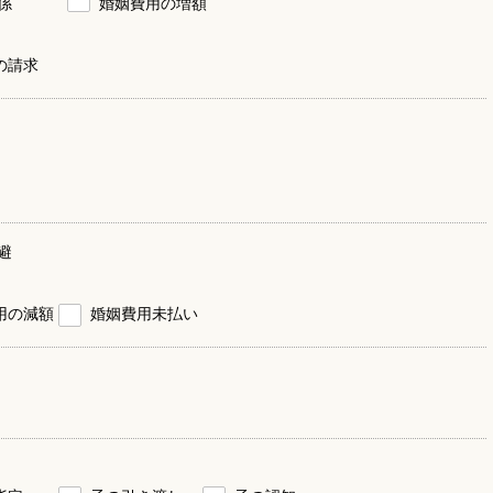
係
婚姻費用の増額
の請求
避
用の減額
婚姻費用未払い