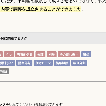
ましたが、不動産を譲渡して成立させるのではなく、代
。
う内容で調停を成立させることができました
事例に関連するタグ
致
うつ
有責配偶者
介護
別居
子の連れ去り
離婚
費用未払い
財産分与
住宅ローン
熟年離婚
年金分割
事務所
ック
をいれてください（複数選択できます）