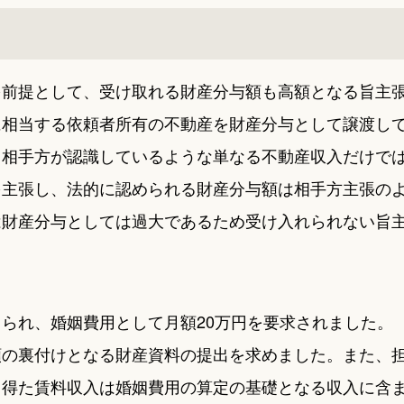
を前提として、受け取れる財産分与額も高額となる旨主
に相当する依頼者所有の不動産を財産分与として譲渡し
、相手方が認識しているような単なる不動産収入だけで
を主張し、法的に認められる財産分与額は相手方主張の
は財産分与としては過大であるため受け入れられない旨
られ、婚姻費用として月額20万円を要求されました。
額の裏付けとなる財産資料の提出を求めました。また、
ら得た賃料収入は婚姻費用の算定の基礎となる収入に含