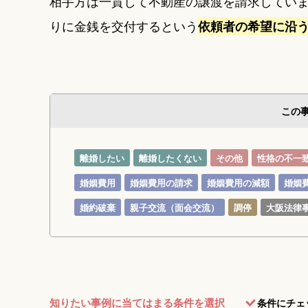
相手方は一貫して不動産の譲渡を請求してい
りに金銭を交付するという
依頼者の希望に沿
この
離婚したい
離婚したくない
その他
性格の不一
婚姻費用
婚姻費用の請求
婚姻費用の減額
婚姻
婚約破棄
親子交流（面会交流）
調停
大阪法律
知りたい事例に当てはまる条件を選択
条件にチェ