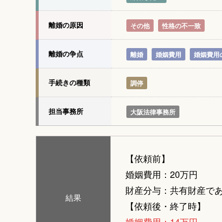
離婚の原因
その他
性格の不一致
離婚の争点
離婚
婚姻費用
婚姻費用
手続きの種類
調停
担当事務所
大阪法律事務所
【依頼前】
婚姻費用：20万円
財産分与：共有財産で
結果
【依頼後・終了時】
婚姻費用：14万円