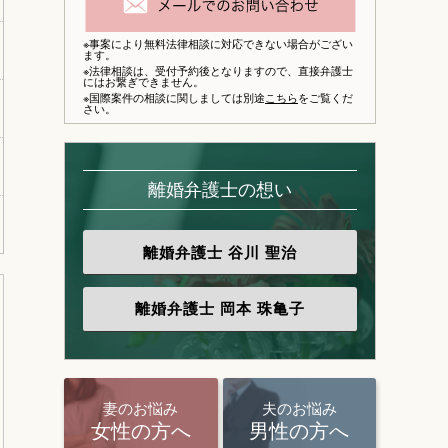
※事案により無料法律相談に対応できない場合がござい
ます。
※法律相談は、
受付予約後となりますので、
直接弁護士
にはお繋ぎできません。
※国際案件の相談に関しましては別途
こちら
をご覧くだ
さい。
離婚弁護士の想い
離婚弁護士
谷川 聖治
離婚弁護士
岡本 珠亀子
妻のお悩み
夫のお悩み
女性の方へ
男性の方へ