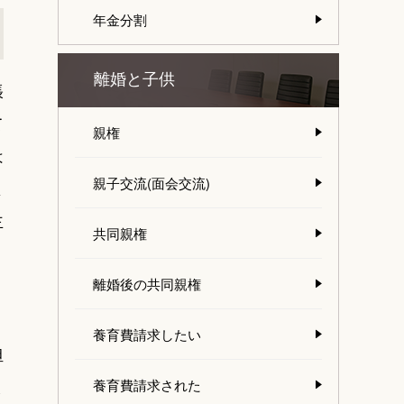
年金分割
離婚と子供
張
て
親権
は
親子交流(面会交流)
よ
主
共同親権
離婚後の共同親権
養育費請求したい
担
ま
養育費請求された