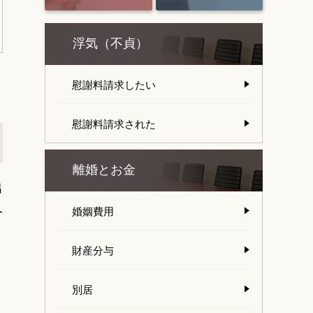
浮気（不貞）
慰謝料請求したい
慰謝料請求された
離婚とお金
出
分
婚姻費用
財産分与
別居