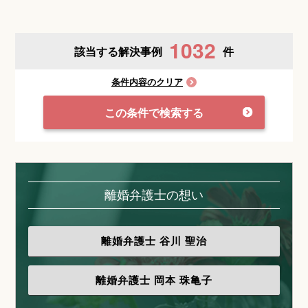
1032
該当する解決事例
件
条件内容のクリア
この条件で検索する
離婚弁護士の想い
離婚弁護士
谷川 聖治
離婚弁護士
岡本 珠亀子