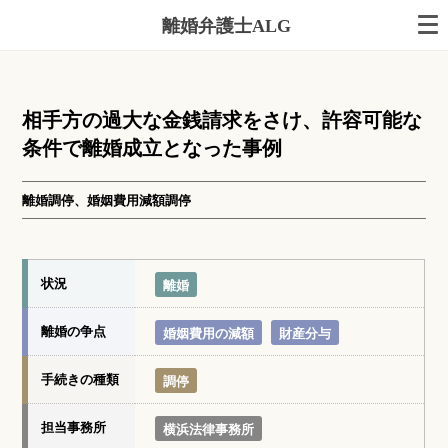
離婚弁護士ALG
相手方の過大な金銭請求をさけ、許容可能な
条件で離婚成立となった事例
離婚調停、婚姻費用減額調停
状況
離婚
離婚の争点
婚姻費用の減額
財産分与
手続きの種類
調停
担当事務所
横浜法律事務所