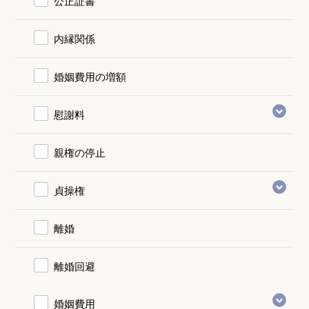
公正証書
内縁関係
婚姻費用の増額
慰謝料
親権の停止
貞操権
離婚
離婚回避
婚姻費用