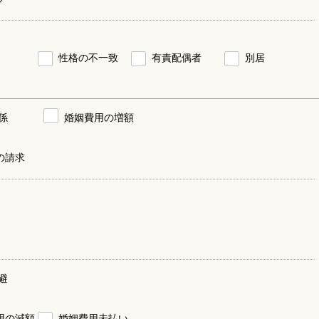
性格の不一致
有責配偶者
別居
係
婚姻費用の増額
の請求
避
用の減額
婚姻費用未払い