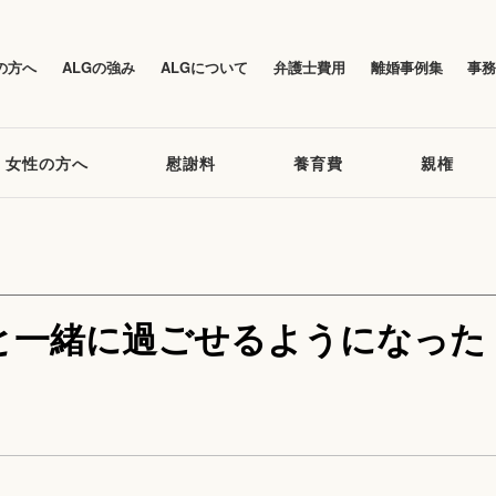
の方へ
ALGの強み
ALGについて
弁護士費用
離婚事例集
事
女性の方へ
慰謝料
養育費
親権
と一緒に過ごせるようになった