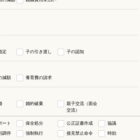
指定
子の引き渡し
子の認知
の減額
養育費の請求
婚
婚約破棄
親子交流（面会
交流）
ポート
保全処分
公正証書作成
協議
割調停
強制執行
接見禁止命令
時効