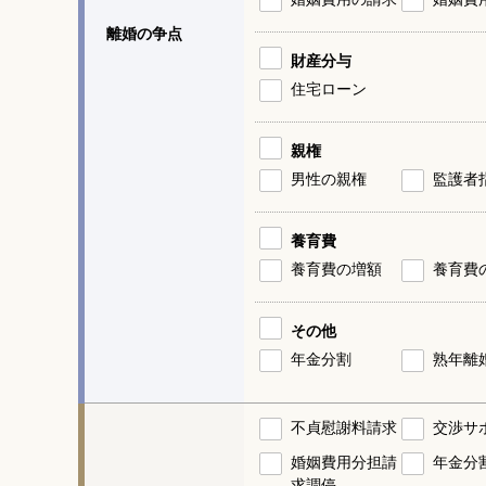
離婚の争点
財産分与
住宅ローン
親権
男性の親権
監護者
養育費
養育費の増額
養育費
その他
年金分割
熟年離
不貞慰謝料請求
交渉サ
婚姻費用分担請
年金分
求調停