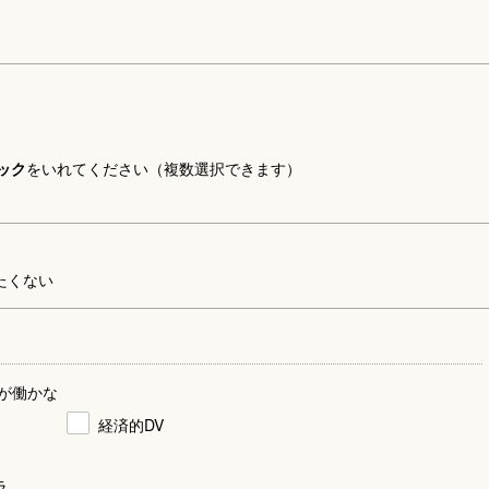
ック
をいれてください（複数選択できます）
たくない
が働かな
経済的DV
ラ