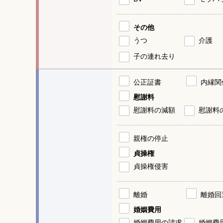
その他
うつ
介護
子の連れ去り
公正証書
内縁関
慰謝料
慰謝料の減額
慰謝料
親権の停止
貞操権
貞操権侵害
離婚
離婚回
婚姻費用
婚姻費用の請求
婚姻費