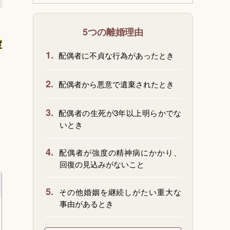
と
5つの離婚理由
渡
1.
配偶者に不貞な行為があったとき
2.
配偶者から悪意で遺棄されたとき
と
3.
配偶者の生死が3年以上明らかでな
いとき
4.
配偶者が強度の精神病にかかり、
回復の見込みがないこと
5.
その他婚姻を継続しがたい重大な
事由があるとき