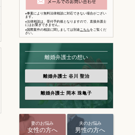
※事案により無料法律相談に対応できない場合がござい
ます。
※法律相談は、
受付予約後となりますので、
直接弁護士
にはお繋ぎできません。
※国際案件の相談に関しましては別途
こちら
をご覧くだ
さい。
離婚弁護士の想い
離婚弁護士
谷川 聖治
離婚弁護士
岡本 珠亀子
妻のお悩み
夫のお悩み
女性の方へ
男性の方へ