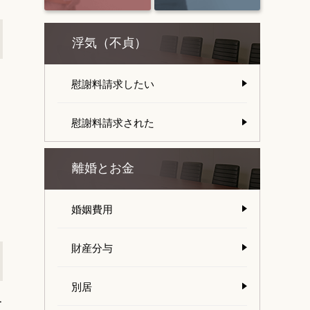
浮気（不貞）
慰謝料請求したい
慰謝料請求された
離婚とお金
婚姻費用
財産分与
別居
て