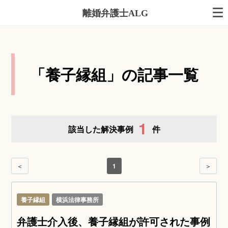
離婚弁護士ALG
「養子縁組」の記事一覧
1
該当した解決事例
件
＜
1
＞
養子縁組
横浜法律事務所
弁護士介入後、養子縁組が許可された事例