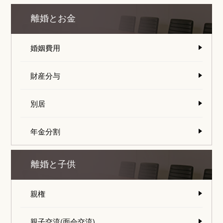
離婚とお金
婚姻費用
財産分与
別居
年金分割
離婚と子供
親権
親子交流(面会交流)