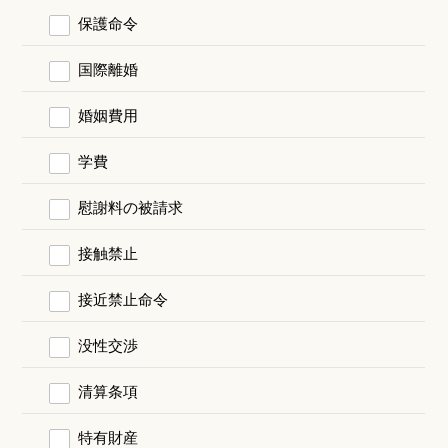
保護命令
国際離婚
婚姻費用
学費
慰謝料の被請求
接触禁止
接近禁止命令
没性交渉
清算条項
特有財産