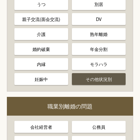
うつ
別居
親子交流(面会交流)
DV
介護
熟年離婚
婚約破棄
年金分割
内縁
モラハラ
妊娠中
その他状況別
職業別離婚の問題
会社経営者
公務員