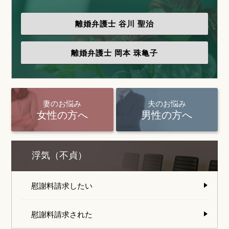
離婚弁護士
谷川 聖治
離婚弁護士
岡本 珠亀子
妻のお悩み
夫のお悩み
女性の方へ
男性の方へ
浮気（不貞）
慰謝料請求したい
慰謝料請求された