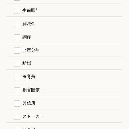
生前贈与
解決金
調停
財産分与
離婚
養育費
損害賠償
興信所
ストーカー