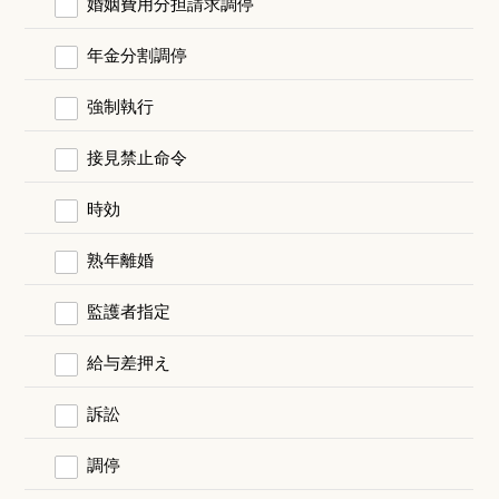
婚姻費用分担請求調停
年金分割調停
強制執行
接見禁止命令
時効
熟年離婚
監護者指定
給与差押え
訴訟
調停