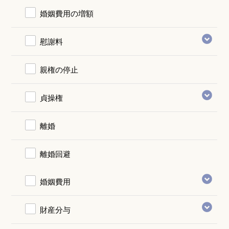
婚姻費用の増額
慰謝料
親権の停止
貞操権
離婚
離婚回避
婚姻費用
財産分与