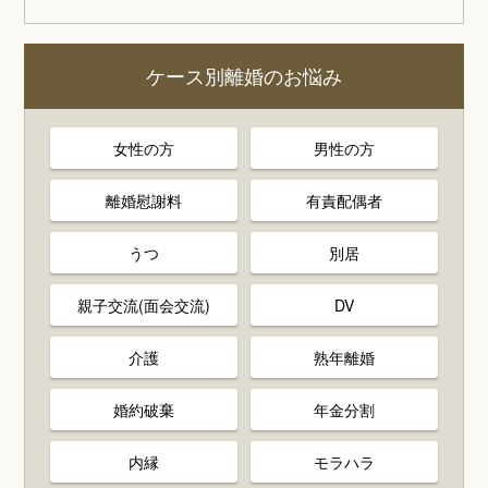
ケース別離婚のお悩み
女性の方
男性の方
離婚慰謝料
有責配偶者
うつ
別居
親子交流(面会交流)
DV
介護
熟年離婚
婚約破棄
年金分割
内縁
モラハラ