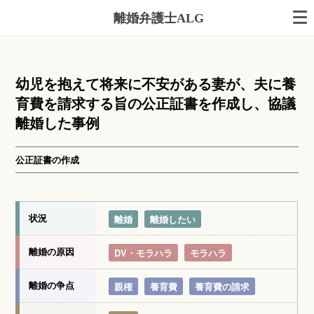
離婚弁護士ALG
幼児を抱えて将来に不安がある妻が、夫に養
育費を請求する旨の公正証書を作成し、協議
離婚した事例
公正証書の作成
状況
離婚
離婚したい
離婚の原因
DV・モラハラ
モラハラ
離婚の争点
親権
養育費
養育費の請求