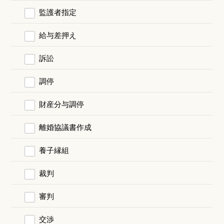
監護者指定
給与差押え
訴訟
調停
財産分与調停
離婚協議書作成
養子縁組
裁判
審判
交渉