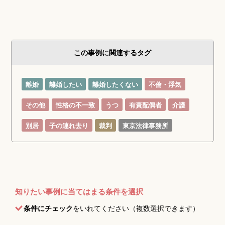
この事例に関連するタグ
離婚
離婚したい
離婚したくない
不倫・浮気
その他
性格の不一致
うつ
有責配偶者
介護
別居
子の連れ去り
裁判
東京法律事務所
知りたい事例に当てはまる条件を選択
条件にチェック
をいれてください（複数選択できます）