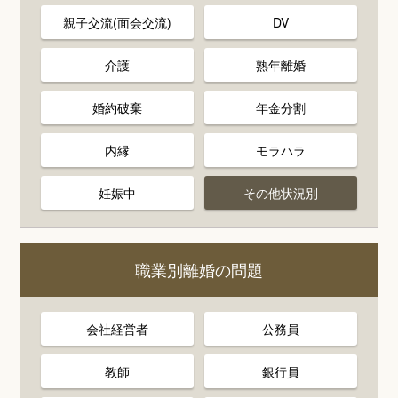
親子交流(面会交流)
DV
介護
熟年離婚
婚約破棄
年金分割
内縁
モラハラ
妊娠中
その他状況別
職業別離婚の問題
会社経営者
公務員
教師
銀行員