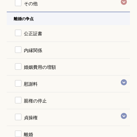
その他
離婚の争点
公正証書
内縁関係
婚姻費用の増額
慰謝料
親権の停止
貞操権
離婚