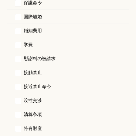
保護命令
国際離婚
婚姻費用
学費
慰謝料の被請求
接触禁止
接近禁止命令
没性交渉
清算条項
特有財産