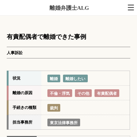
離婚弁護士ALG
有責配偶者で離婚できた事例
人事訴訟
状況
離婚
離婚したい
離婚の原因
不倫・浮気
その他
有責配偶者
手続きの種類
裁判
担当事務所
東京法律事務所