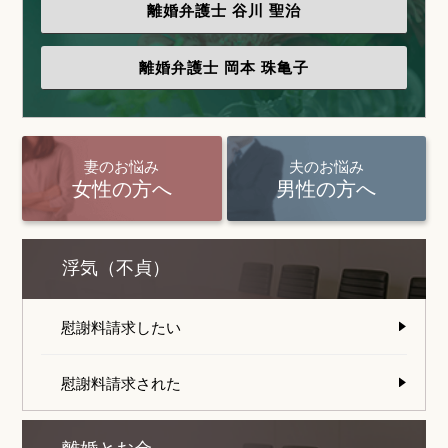
離婚弁護士
谷川 聖治
離婚弁護士
岡本 珠亀子
妻のお悩み
夫のお悩み
女性の方へ
男性の方へ
浮気（不貞）
慰謝料請求したい
慰謝料請求された