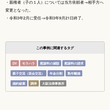
・親権者（子の１人）については当方依頼者→相手方へ
変更となった。
・令和3年2月に受任→令和3年9月21日終了。
この事例に関連するタグ
DV
モラハラ
慰謝料の減額
慰謝料の請求
親子交流（面会交流）
年金分割
熟年離婚
婚約破棄
調停
大阪法律事務所