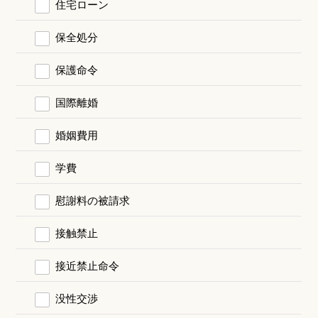
住宅ローン
保全処分
保護命令
国際離婚
婚姻費用
学費
慰謝料の被請求
接触禁止
接近禁止命令
没性交渉