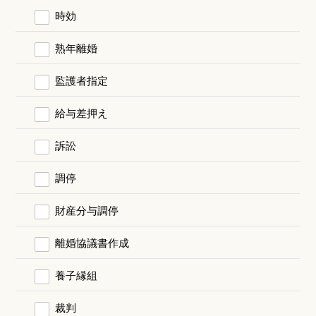
時効
熟年離婚
監護者指定
給与差押え
訴訟
調停
財産分与調停
離婚協議書作成
養子縁組
裁判