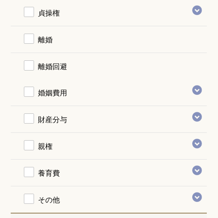
貞操権
離婚
離婚回避
婚姻費用
財産分与
親権
養育費
その他