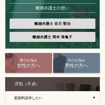
離婚弁護士の想い
離婚弁護士
谷川 聖治
離婚弁護士
岡本 珠亀子
妻のお悩み
夫のお悩み
女性の方へ
男性の方へ
浮気（不貞）
慰謝料請求したい