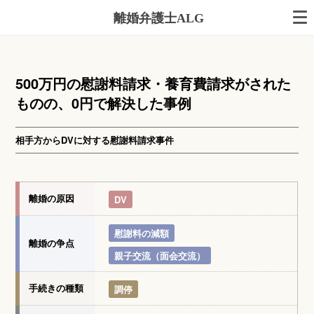
離婚弁護士ALG
500万円の慰謝料請求・養育費請求がされた
ものの、0円で解決した事例
相手方からDVに対する慰謝料請求事件
離婚の原因
DV
慰謝料の減額
離婚の争点
親子交流（面会交流）
手続きの種類
調停