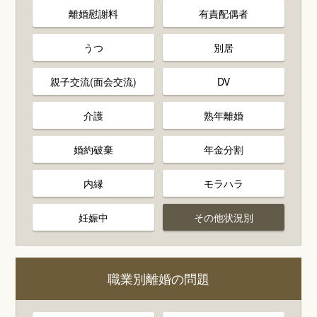
離婚慰謝料
有責配偶者
うつ
別居
親子交流(面会交流)
DV
介護
熟年離婚
婚約破棄
年金分割
内縁
モラハラ
妊娠中
その他状況別
職業別離婚の問題