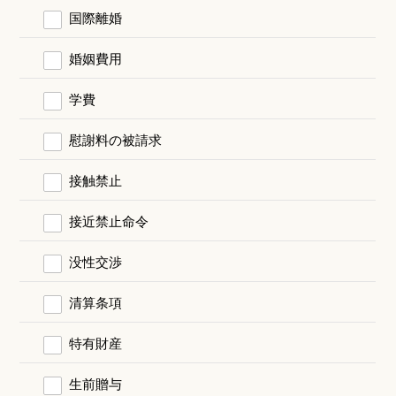
国際離婚
婚姻費用
学費
慰謝料の被請求
接触禁止
接近禁止命令
没性交渉
清算条項
特有財産
生前贈与