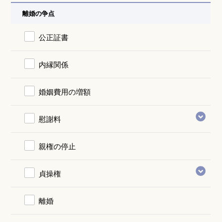
離婚の争点
公正証書
内縁関係
婚姻費用の増額
慰謝料
親権の停止
貞操権
離婚