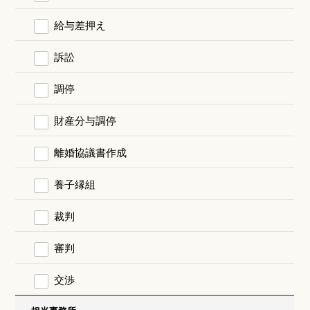
給与差押え
訴訟
調停
財産分与調停
離婚協議書作成
養子縁組
裁判
審判
交渉