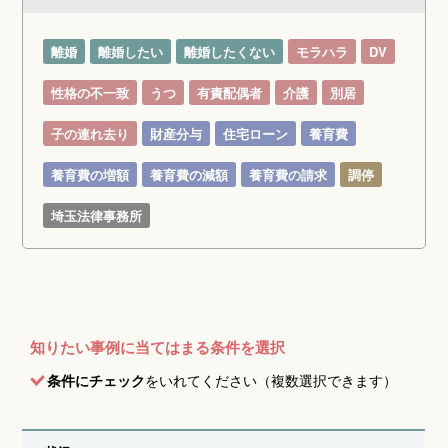
離婚
離婚したい
離婚したくない
モラハラ
DV
性格の不一致
うつ
有責配偶者
介護
別居
子の連れ去り
財産分与
住宅ローン
養育費
養育費の増額
養育費の減額
養育費の請求
調停
埼玉法律事務所
知りたい事例に当てはまる条件を選択
条件にチェック
をいれてください（複数選択できます）