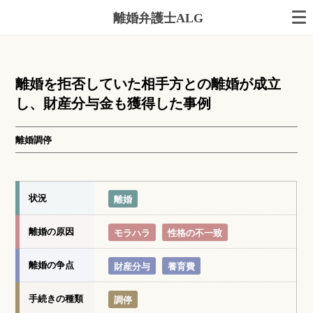
離婚弁護士ALG
離婚を拒否していた相手方との離婚が成立
し、財産分与金も獲得した事例
離婚調停
状況
離婚
離婚の原因
モラハラ
性格の不一致
離婚の争点
財産分与
養育費
手続きの種類
調停