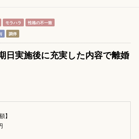
モラハラ
性格の不一致
与
調停
期日実施後に充実した内容で離婚
額】
円