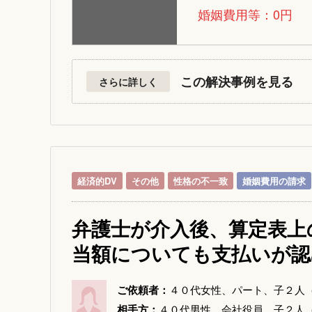
婚姻費用等：0円
この解決事例を見る
さらに詳しく
経済的DV
その他
性格の不一致
婚姻費用の請求
弁護士が介入後、算定表上
当額についても支払いが認
ご依頼者：
４０代女性、パート、子２人
相手方：
４０代男性、会社役員、子２人