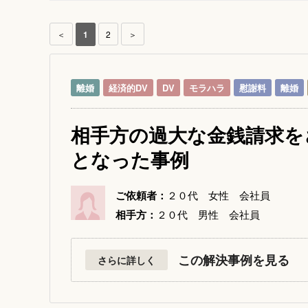
＜
1
2
＞
離婚
経済的DV
DV
モラハラ
慰謝料
離婚
相手方の過大な金銭請求を
となった事例
ご依頼者：
２０代 女性 会社員
相手方：
２０代 男性 会社員
この解決事例を見る
さらに詳しく