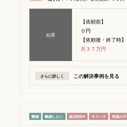
【依頼前】
０円
結果
【依頼後・終了時】
月３７万円
この解決事例を見る
さらに詳しく
離婚
離婚したい
経済的DV
モラハラ
性格の不