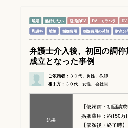
離婚
離婚したい
経済的DV
DV・モラハラ
DV
慰謝料
離婚
婚姻費用
婚姻費用の減額
財産分
弁護士介入後、初回の調停
成立となった事例
ご依頼者：
３０代、男性、教師
相手方：
３０代、女性、会社員
【依頼前・初回請求
婚姻費用：約150万
結果
【依頼後・終了時】