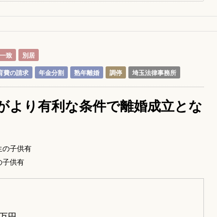
一致
別居
育費の請求
年金分割
熟年離婚
調停
埼玉法律事務所
がより有利な条件で離婚成立とな
生の子供有
の子供有
万円