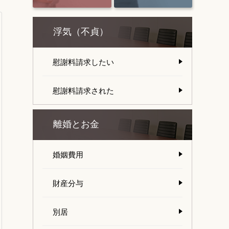
浮気（不貞）
慰謝料請求したい
慰謝料請求された
離婚とお金
婚姻費用
財産分与
別居