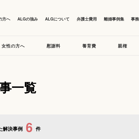
の方へ
ALGの強み
ALGについて
弁護士費用
離婚事例集
事
女性の方へ
慰謝料
養育費
親権
記事一覧
6
た解決事例
件