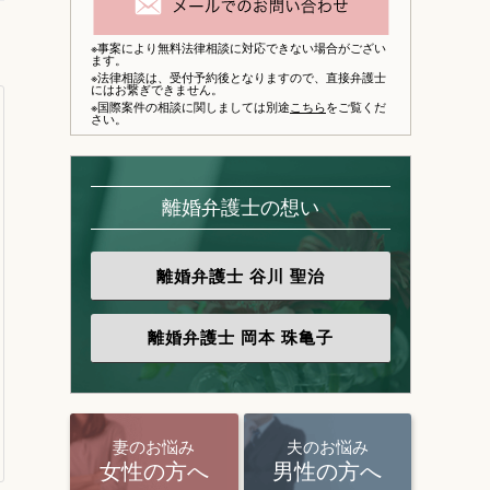
※事案により無料法律相談に対応できない場合がござい
ます。
※法律相談は、
受付予約後となりますので、
直接弁護士
にはお繋ぎできません。
※国際案件の相談に関しましては別途
こちら
をご覧くだ
さい。
離婚弁護士の想い
離婚弁護士
谷川 聖治
離婚弁護士
岡本 珠亀子
妻のお悩み
夫のお悩み
女性の方へ
男性の方へ