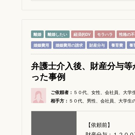
離婚
離婚したい
経済的DV
モラハラ
性格の不
婚姻費用
婚姻費用の請求
財産分与
養育費
養
弁護士介入後、財産分与等
った事例
ご依頼者：
５０代、女性、会社員、大学
相手方：
５０代、男性、会社員、大学生
【依頼前】
財産分与：１２００