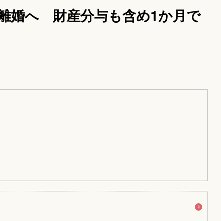
離婚へ 財産分与も含め1か月で
円