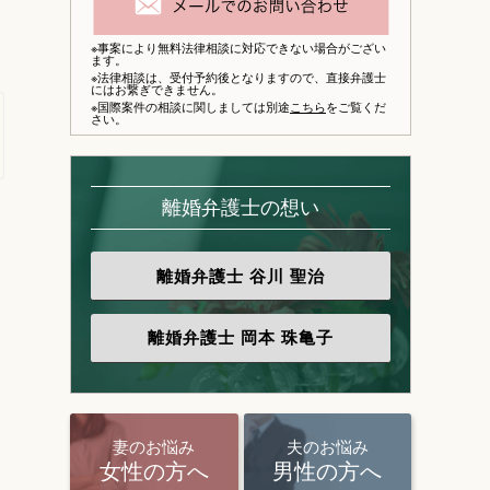
※事案により無料法律相談に対応できない場合がござい
ます。
※法律相談は、
受付予約後となりますので、
直接弁護士
にはお繋ぎできません。
※国際案件の相談に関しましては別途
こちら
をご覧くだ
さい。
離婚弁護士の想い
離婚弁護士
谷川 聖治
離婚弁護士
岡本 珠亀子
妻のお悩み
夫のお悩み
女性の方へ
男性の方へ