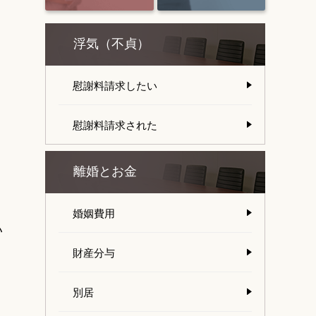
浮気（不貞）
慰謝料請求したい
慰謝料請求された
離婚とお金
婚姻費用
い
財産分与
別居