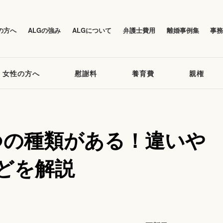
の方へ
ALGの強み
ALGについて
弁護士費用
離婚事例集
事
女性の方へ
慰謝料
養育費
親権
つの種類がある！違いや
どを解説