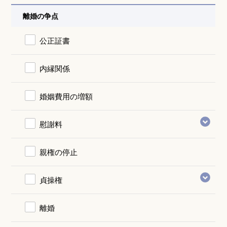
離婚の争点
公正証書
内縁関係
婚姻費用の増額
慰謝料
親権の停止
貞操権
離婚