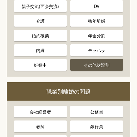
親子交流(面会交流)
DV
介護
熟年離婚
婚約破棄
年金分割
内縁
モラハラ
妊娠中
その他状況別
職業別離婚の問題
会社経営者
公務員
教師
銀行員