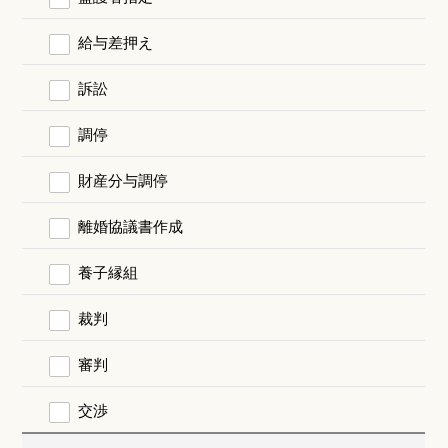
給与差押え
訴訟
調停
財産分与調停
離婚協議書作成
養子縁組
裁判
審判
交渉