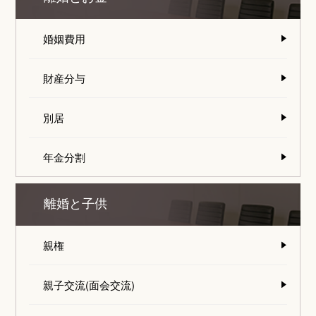
婚姻費用
財産分与
別居
年金分割
離婚と子供
親権
親子交流(面会交流)