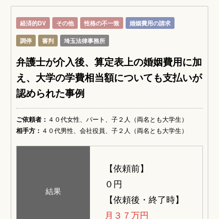
経済的DV
その他
性格の不一致
婚姻費用の請求
調停
審判
埼玉法律事務所
弁護士が介入後、算定表上の婚姻費用に加
え、大学の学費相当額についても支払いが
認められた事例
ご依頼者：
４０代女性、パート、子２人（両名とも大学生）
相手方：
４０代男性、会社役員、子２人（両名とも大学生）
【依頼前】
０円
結果
【依頼後・終了時】
月３７万円