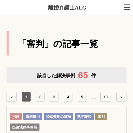
離婚弁護士ALG
「審判」の記事一覧
65
該当した解決事例
件
...
＜
1
2
3
4
5
13
＞
別居
婚姻費用
婚姻費用の減額
熟年離婚
審判
姫路法律事務所