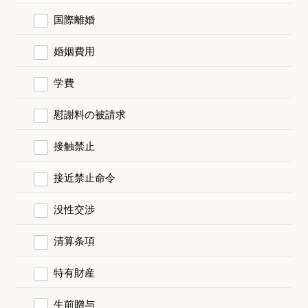
国際離婚
婚姻費用
学費
慰謝料の被請求
接触禁止
接近禁止命令
没性交渉
清算条項
特有財産
生前贈与