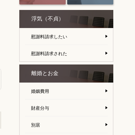
浮気（不貞）
慰謝料請求したい
慰謝料請求された
離婚とお金
婚姻費用
財産分与
別居