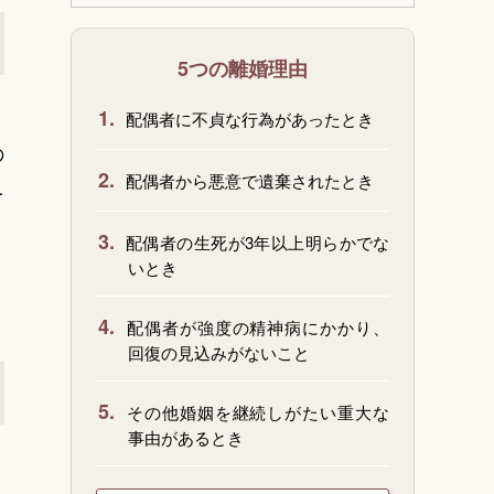
5つの離婚理由
1.
配偶者に不貞な行為があったとき
の
2.
配偶者から悪意で遺棄されたとき
を
3.
配偶者の生死が3年以上明らかでな
いとき
4.
配偶者が強度の精神病にかかり、
回復の見込みがないこと
5.
その他婚姻を継続しがたい重大な
事由があるとき