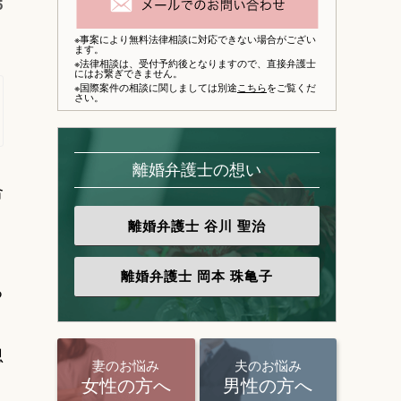
5
※事案により無料法律相談に対応できない場合がござい
ます。
※法律相談は、
受付予約後となりますので、
直接弁護士
にはお繋ぎできません。
※国際案件の相談に関しましては別途
こちら
をご覧くだ
さい。
離婚弁護士の想い
合
離婚弁護士
谷川 聖治
離婚弁護士
岡本 珠亀子
る
思
妻のお悩み
夫のお悩み
女性の方へ
男性の方へ