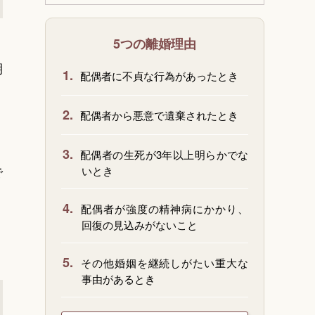
5つの離婚理由
期
1.
配偶者に不貞な行為があったとき
2.
配偶者から悪意で遺棄されたとき
3.
配偶者の生死が3年以上明らかでな
で
いとき
4.
配偶者が強度の精神病にかかり、
回復の見込みがないこと
5.
その他婚姻を継続しがたい重大な
事由があるとき