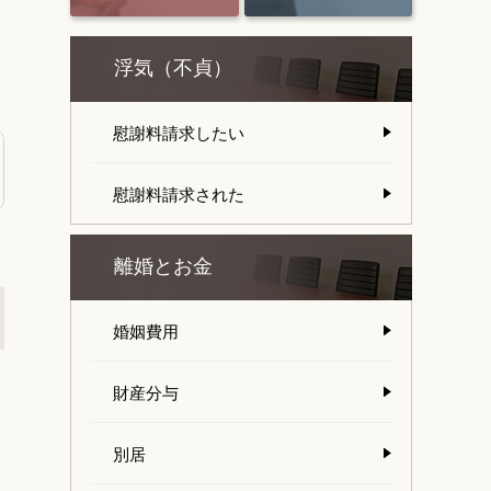
浮気（不貞）
慰謝料請求したい
慰謝料請求された
離婚とお金
婚姻費用
財産分与
別居