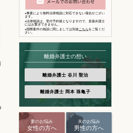
※事案により無料法律相談に対応できない場合がござい
ます。
※法律相談は、
受付予約後となりますので、
直接弁護士
にはお繋ぎできません。
※国際案件の相談に関しましては別途
こちら
をご覧くだ
さい。
離婚弁護士の想い
着
離婚弁護士
谷川 聖治
離婚弁護士
岡本 珠亀子
の
妻のお悩み
夫のお悩み
女性の方へ
男性の方へ