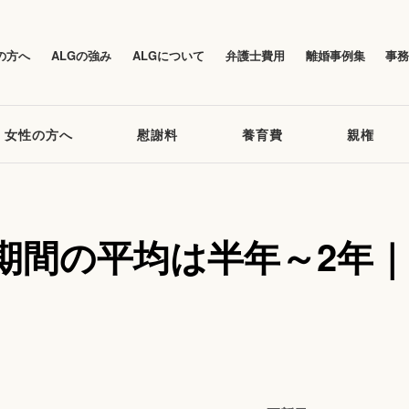
の方へ
ALGの強み
ALGについて
弁護士費用
離婚事例集
事
女性の方へ
慰謝料
養育費
親権
期間の平均は半年～2年｜