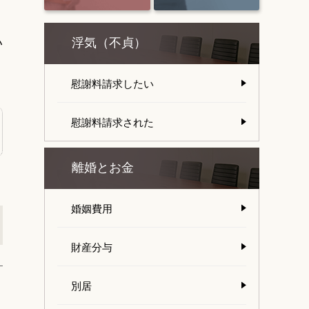
い
浮気（不貞）
慰謝料請求したい
慰謝料請求された
離婚とお金
婚姻費用
財産分与
別居