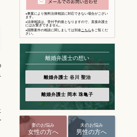
※事案により無料法律相談に対応できない場合がござい
ます。
※法律相談は、
受付予約後となりますので、
直接弁護士
にはお繋ぎできません。
※国際案件の相談に関しましては別途
こちら
をご覧くだ
さい。
離婚弁護士の想い
の
子
離婚弁護士
谷川 聖治
離婚弁護士
岡本 珠亀子
に
ど
妻のお悩み
夫のお悩み
女性の方へ
男性の方へ