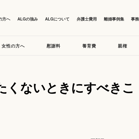
の方へ
ALGの強み
ALGについて
弁護士費用
離婚事例集
事
女性の方へ
慰謝料
養育費
親権
たくないときにすべきこ