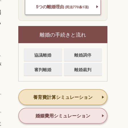
5つの離婚理由
(民法770条1項)
場
る
離婚の手続きと流れ
し
協議離婚
離婚調停
が
審判離婚
離婚裁判
養育費計算シミュレーション
婚姻費用シミュレーション
主