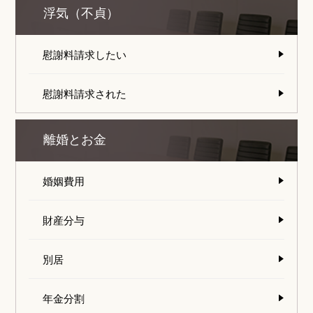
浮気（不貞）
慰謝料請求したい
慰謝料請求された
離婚とお金
婚姻費用
財産分与
別居
年金分割