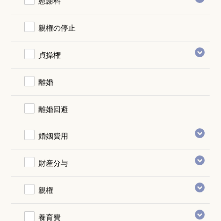
慰謝料
親権の停止
貞操権
離婚
離婚回避
婚姻費用
財産分与
親権
養育費