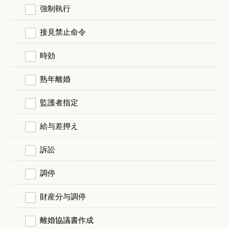
強制執行
接見禁止命令
時効
熟年離婚
監護者指定
給与差押え
訴訟
調停
財産分与調停
離婚協議書作成