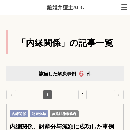
離婚弁護士ALG
「内縁関係」の記事一覧
6
該当した解決事例
件
＜
1
2
＞
内縁関係
財産分与
姫路法律事務所
内縁関係、財産分与減額に成功した事例