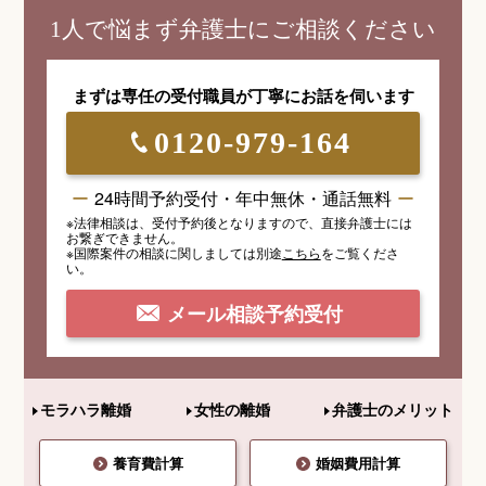
1人で悩まず弁護士にご相談ください
まずは専任の受付職員が
丁寧にお話を伺います
0120-979-164
24時間予約受付・年中無休・通話無料
※法律相談は、受付予約後となりますので、
直接弁護士には
お繋ぎできません。
※国際案件の相談
に関しましては
別途
こちら
を
ご覧くださ
い。
メール相談予約受付
モラハラ離婚
女性の離婚
弁護士のメリット
養育費計算
婚姻費用計算