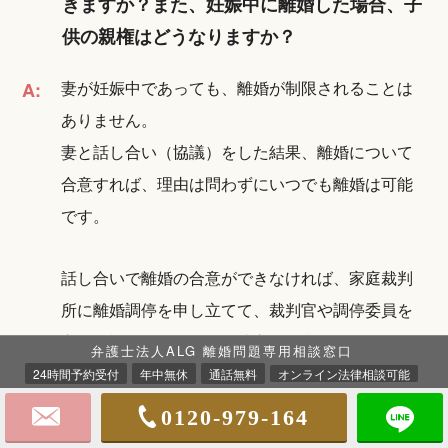
きますか？また、妊娠中に離婚した場合、子
供の親権はどうなりますか？
妻が妊娠中であっても、離婚が制限されることは
A:
ありません。
妻と話し合い（協議）をした結果、離婚について
合意すれば、理由は問わずにいつでも離婚は可能
です。
話し合いで離婚の合意ができなければ、家庭裁判
所に離婚調停を申し立てて、裁判官や調停委員を
交えて話し合いで離婚の成立を目指します。
弁護士法人ALG 離婚問題専用相談窓口
24時間予約受付
年中無休
通話無料
オンライン法律相談可能
離婚調停で解決できなければ、調停不成立とな
0120-979-164
り、離婚裁判を提起して、妻のモラハラ行為が婚