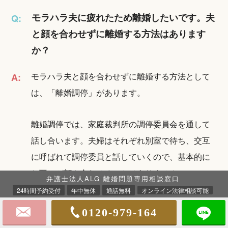
モラハラ夫に疲れたため離婚したいです。夫
Q:
と顔を合わせずに離婚する方法はあります
か？
モラハラ夫と顔を合わせずに離婚する方法として
A:
は、「離婚調停」があります。
離婚調停では、家庭裁判所の調停委員会を通して
話し合います。夫婦はそれぞれ別室で待ち、交互
に呼ばれて調停委員と話していくので、基本的に
お互いが顔を合わせることはありません。
弁護士法人ALG 離婚問題専用相談窓口
24時間予約受付
年中無休
通話無料
オンライン法律相談可能
裁判所の中や近くで偶然会ってしまう可能性はあ
0120-979-164
りますが、裁判所に相談すれば、待合室を別の階