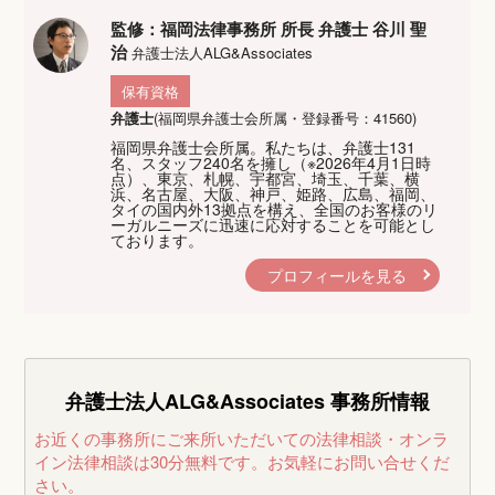
監修：福岡法律事務所 所長 弁護士 谷川 聖
治
弁護士法人ALG&Associates
保有資格
弁護士
(福岡県弁護士会所属・登録番号：41560)
福岡県弁護士会所属。私たちは、弁護士131
名、スタッフ240名を擁し（※2026年4月1日時
点）、東京、札幌、宇都宮、埼玉、千葉、横
浜、名古屋、大阪、神戸、姫路、広島、福岡、
タイの国内外13拠点を構え、全国のお客様のリ
ーガルニーズに迅速に応対することを可能とし
ております。
プロフィールを見る
弁護士法人ALG&Associates
事務所情報
お近くの事務所にご来所いただいての法律相談・オンラ
イン法律相談は30分無料です。
お気軽にお問い合せくだ
さい。