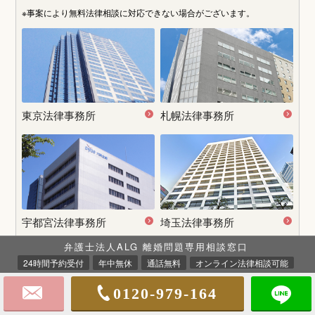
※事案により無料法律相談に
対応できない場合がございます。
東京法律事務所
札幌法律事務所
宇都宮
法律事務所
埼玉法律事務所
弁護士法人ALG 離婚問題専用相談窓口
24時間予約受付
年中無休
通話無料
オンライン法律相談可能
0120-979-164