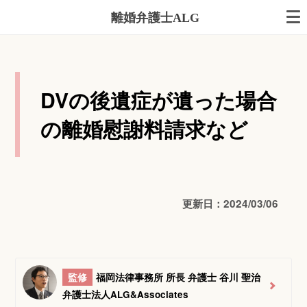
離婚弁護士ALG
DVの後遺症が遺った場合
の離婚慰謝料請求など
更新日：2024/03/06
監修
福岡法律事務所 所長 弁護士 谷川 聖治
弁護士法人ALG&Associates