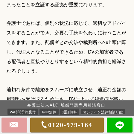
まったことを立証する証拠が重要になります。
弁護士であれば、個別の状況に応じて、適切なアドバイ
スをすることができ、必要な手続を代わりに行うことが
できます。また、配偶者との交渉や裁判所への出頭に際
し、代理人となることができるため、DVの加害者であ
る配偶者と直接やりとりするという精神的負担も軽減さ
れるでしょう。
適切な条件で離婚をスムーズに成立させ、適正な金額の
慰謝料を受け取るためにも、DVによって後遺症が残っ
弁護士法人ALG 離婚問題専用相談窓口
てしまい、離婚に関して不安を抱かれている場合には、
24時間予約受付
年中無休
通話無料
オンライン法律相談可能
まず弁護士にご相談ください。なかでも、離婚問題につ
0120-979-164
いて経験豊富な弁護士に相談することをお勧めします。