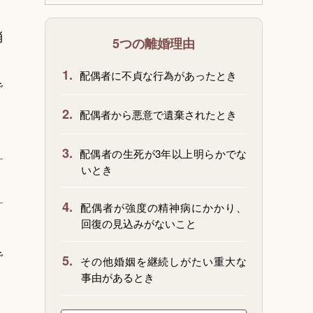
消
5つの離婚理由
1.
配偶者に不貞な行為があったとき
で
2.
配偶者から悪意で遺棄されたとき
3.
配偶者の生死が3年以上明らかでな
いとき
4.
配偶者が強度の精神病にかかり、
回復の見込みがないこと
で
5.
その他婚姻を継続しがたい重大な
事由があるとき