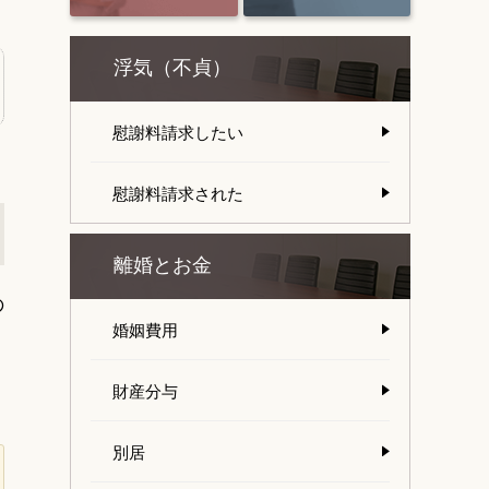
浮気（不貞）
慰謝料請求したい
慰謝料請求された
離婚とお金
の
婚姻費用
財産分与
別居