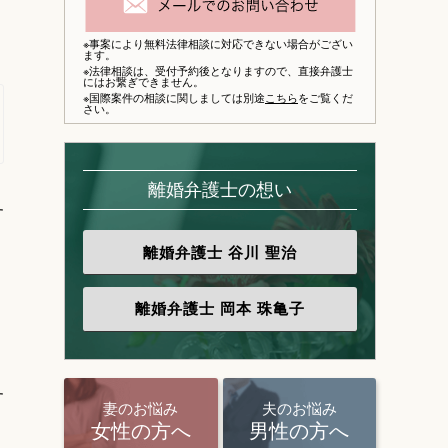
※事案により無料法律相談に対応できない場合がござい
ます。
※法律相談は、
受付予約後となりますので、
直接弁護士
にはお繋ぎできません。
※国際案件の相談に関しましては別途
こちら
をご覧くだ
さい。
離婚弁護士の想い
す
離婚弁護士
谷川 聖治
、
離婚弁護士
岡本 珠亀子
す
妻のお悩み
夫のお悩み
女性の方へ
男性の方へ