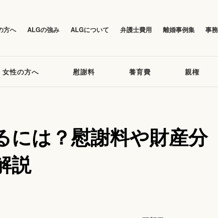
の方へ
ALGの強み
ALGについて
弁護士費用
離婚事例集
事
女性の方へ
慰謝料
養育費
親権
るには？慰謝料や財産分
解説