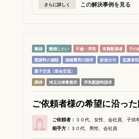
この解決事例を見る
さらに詳しく
離婚
離婚したい
不倫・浮気
有責配偶者
子の
慰謝料の減額
婚姻費用の請求
財産分与
監護者指
親子交流（面会交流）
調停
埼玉法律事務所
浮気慰謝料請求
ご依頼者様の希望に沿った
ご依頼者：
３０代、女性、会社員、子供
相手方：
３０代、男性、会社員