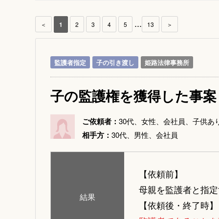
...
＜
1
2
3
4
5
13
＞
監護者指定
子の引き渡し
姫路法律事務所
子の監護権を獲得した事案
ご依頼者：
30代、女性、会社員、子供あ
相手方：
30代、男性、会社員
【依頼前】
母親を監護者と指定
結果
【依頼後・終了時】