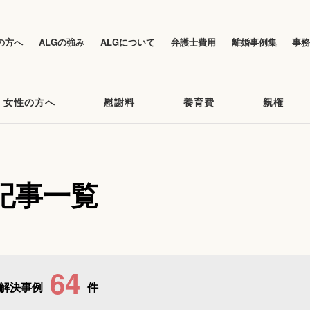
の方へ
ALGの強み
ALGについて
弁護士費用
離婚事例集
事
女性の方へ
慰謝料
養育費
親権
記事一覧
64
解決事例
件