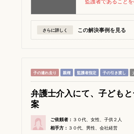
監護者であることを
この解決事例を見る
さらに詳しく
子の連れ去り
親権
監護者指定
子の引き渡し
弁護士介入にて、子どもと
案
ご依頼者：
３０代、女性、子供２人
相手方：
３０代、男性、会社経営