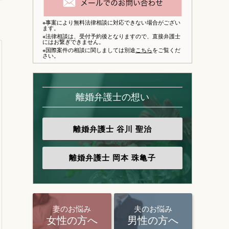
※事案により無料法律相談に対応できない場合がござい
ます。
※法律相談は、
受付予約後となりますので、
直接弁護士
にはお繋ぎできません。
※国際案件の相談に関しましては別途
こちら
をご覧くだ
さい。
離婚弁護士の想い
離婚弁護士
谷川 聖治
離婚弁護士
岡本 珠亀子
妻のお悩み
夫のお悩み
女性の方へ
男性の方へ