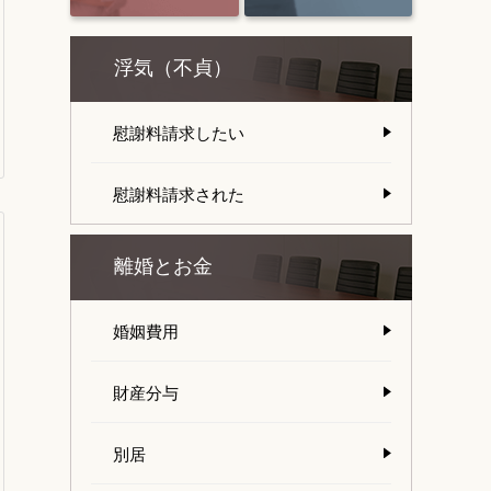
浮気（不貞）
慰謝料請求したい
慰謝料請求された
離婚とお金
婚姻費用
財産分与
別居