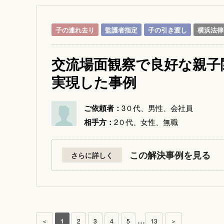
子の連れ去り
監護者指定
子の引き渡し
横浜法律
交流場面観察で良好な親子
実現した事例
ご依頼者：
3０代、男性、会社員
相手方：
2０代、女性、無職
この解決事例を見る
さらに詳しく
...
＜
1
2
3
4
5
13
＞