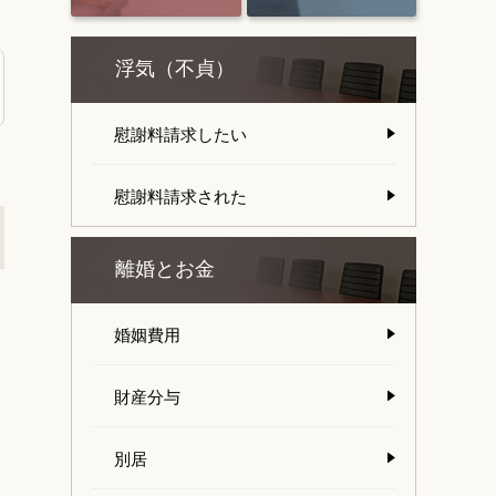
浮気（不貞）
慰謝料請求したい
慰謝料請求された
離婚とお金
婚姻費用
財産分与
別居