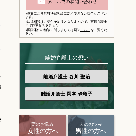
※事案により無料法律相談に対応できない場合がござい
ます。
※法律相談は、
受付予約後となりますので、
直接弁護士
にはお繋ぎできません。
※国際案件の相談に関しましては別途
こちら
をご覧くだ
さい。
離婚弁護士の想い
る
離婚弁護士
谷川 聖治
請
離婚弁護士
岡本 珠亀子
解
妻のお悩み
夫のお悩み
女性の方へ
男性の方へ