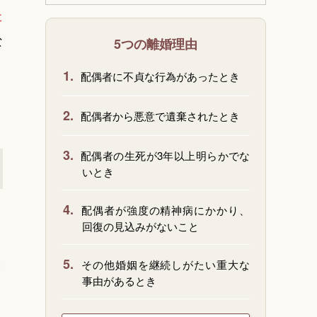
た
な
5つの離婚理由
1.
配偶者に不貞な行為があったとき
2.
配偶者から悪意で遺棄されたとき
3.
配偶者の生死が3年以上明らかでな
いとき
4.
配偶者が強度の精神病にかかり、
回復の見込みがないこと
と
5.
その他婚姻を継続しがたい重大な
事由があるとき