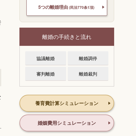
5つの離婚理由
(民法770条1項)
者
離婚の手続きと流れ
協議離婚
離婚調停
審判離婚
離婚裁判
な
養育費計算シミュレーション
婚姻費用シミュレーション