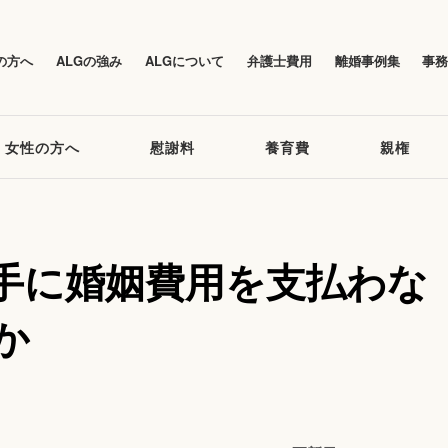
の方へ
ALGの強み
ALGについて
弁護士費用
離婚事例集
事
女性の方へ
慰謝料
養育費
親権
手に婚姻費用を支払わな
か