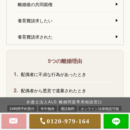
離婚後の共同親権
養育費請求したい
養育費請求された
5つの離婚理由
1.
配偶者に不貞な行為があったとき
2.
配偶者から悪意で遺棄されたとき
弁護士法人ALG 離婚問題専用相談窓口
3.
配偶者の生死が3年以上明らかでないとき
24時間予約受付
年中無休
通話無料
オンライン法律相談可能
0120-979-164
4.
配偶者が強度の精神病にかかり、回復の見込みが
ないこと