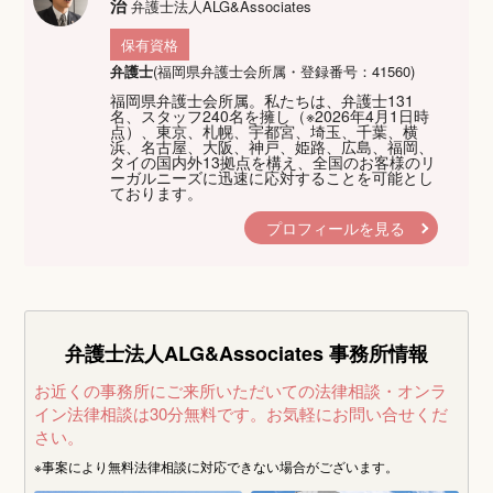
治
弁護士法人ALG&Associates
保有資格
弁護士
(福岡県弁護士会所属・登録番号：41560)
福岡県弁護士会所属。私たちは、弁護士131
名、スタッフ240名を擁し（※2026年4月1日時
点）、東京、札幌、宇都宮、埼玉、千葉、横
浜、名古屋、大阪、神戸、姫路、広島、福岡、
タイの国内外13拠点を構え、全国のお客様のリ
ーガルニーズに迅速に応対することを可能とし
ております。
プロフィールを見る
弁護士法人ALG&Associates
事務所情報
お近くの事務所にご来所いただいての法律相談・オンラ
イン法律相談は30分無料です。
お気軽にお問い合せくだ
さい。
※事案により無料法律相談に
対応できない場合がございます。