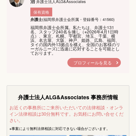
治
弁護士法人ALG&Associates
保有資格
弁護士
(福岡県弁護士会所属・登録番号：41560)
福岡県弁護士会所属。私たちは、弁護士131
名、スタッフ240名を擁し（※2026年4月1日時
点）、東京、札幌、宇都宮、埼玉、千葉、横
浜、名古屋、大阪、神戸、姫路、広島、福岡、
タイの国内外13拠点を構え、全国のお客様のリ
ーガルニーズに迅速に応対することを可能とし
ております。
プロフィールを見る
弁護士法人ALG&Associates
事務所情報
お近くの事務所にご来所いただいての法律相談・オンラ
イン法律相談は30分無料です。
お気軽にお問い合せくだ
さい。
※事案により無料法律相談に
対応できない場合がございます。