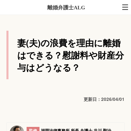
離婚弁護士ALG
妻(夫)の浪費を理由に離婚
はできる？慰謝料や財産分
与はどうなる？
更新日：2026/04/01
監修
福岡法律事務所 所長 弁護士 谷川 聖治