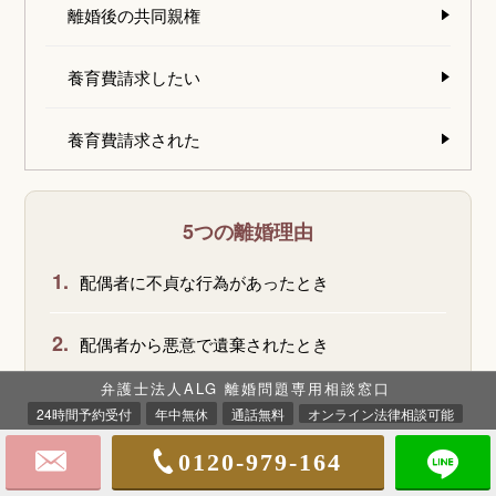
離婚後の共同親権
養育費請求したい
養育費請求された
5つの離婚理由
1.
配偶者に不貞な行為があったとき
2.
配偶者から悪意で遺棄されたとき
弁護士法人ALG 離婚問題専用相談窓口
3.
配偶者の生死が3年以上明らかでないとき
24時間予約受付
年中無休
通話無料
オンライン法律相談可能
0120-979-164
4.
配偶者が強度の精神病にかかり、回復の見込みが
ないこと