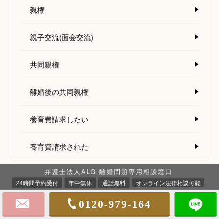
親権
親子交流(面会交流)
共同親権
離婚後の共同親権
養育費請求したい
養育費請求された
弁護士法人ALG 離婚問題専用相談窓口
24時間予約受付
年中無休
通話無料
オンライン法律相談可能
5つの離婚理由
0120-979-164
1.
配偶者に不貞な行為があったとき