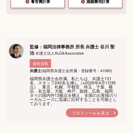
養育費計算
婚姻費用計算
監修：福岡法律事務所 所長 弁護士 谷川 聖
治
弁護士法人ALG&Associates
保有資格
弁護士
(福岡県弁護士会所属・登録番号：41560)
福岡県弁護士会所属。私たちは、弁護士131
名、スタッフ240名を擁し（※2026年4月1日時
点）、東京、札幌、宇都宮、埼玉、千葉、横
浜、名古屋、大阪、神戸、姫路、広島、福岡、
タイの国内外13拠点を構え、全国のお客様のリ
ーガルニーズに迅速に応対することを可能とし
ております。
プロフィールを見る