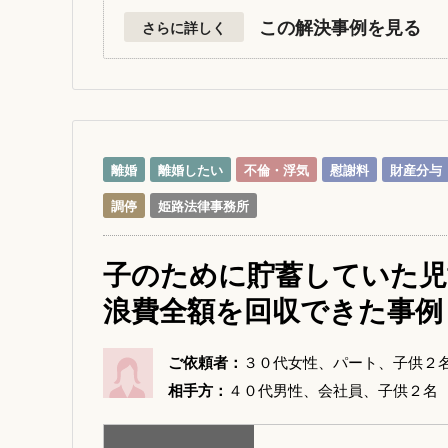
この解決事例を見る
さらに詳しく
離婚
離婚したい
不倫・浮気
慰謝料
財産分与
調停
姫路法律事務所
子のために貯蓄していた児
浪費全額を回収できた事例
ご依頼者：
３０代女性、パート、子供２
相手方：
４０代男性、会社員、子供２名