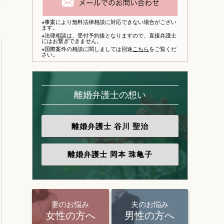
※事案により無料法律相談に対応できない場合がござい
ます。
※法律相談は、
受付予約後となりますので、
直接弁護士
にはお繋ぎできません。
※国際案件の相談に関しましては別途
こちら
をご覧くだ
さい。
離婚弁護士の想い
離婚弁護士
谷川 聖治
離婚弁護士
岡本 珠亀子
妻のお悩み
夫のお悩み
女性の方へ
男性の方へ