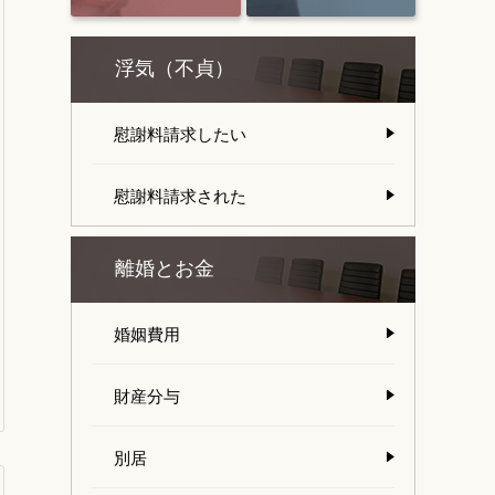
浮気（不貞）
慰謝料請求したい
慰謝料請求された
離婚とお金
婚姻費用
財産分与
別居