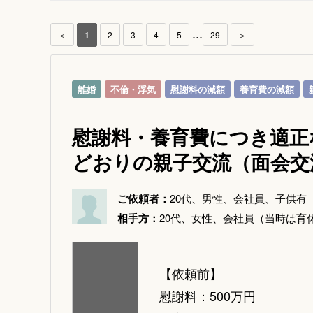
...
＜
1
2
3
4
5
29
＞
離婚
不倫・浮気
慰謝料の減額
養育費の減額
慰謝料・養育費につき適正
どおりの親子交流（面会交
ご依頼者：
20代、男性、会社員、子供有
相手方：
20代、女性、会社員（当時は育
【依頼前】
慰謝料：500万円