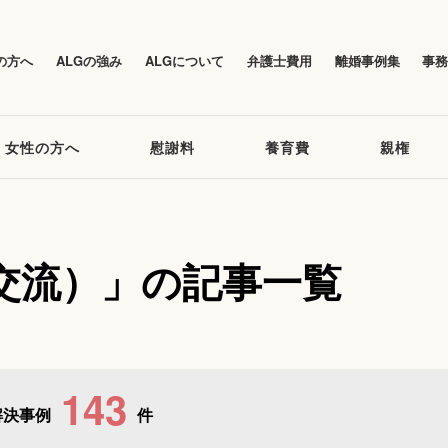
の方へ
ALGの強み
ALGについて
弁護士費用
離婚事例集
事
女性の方へ
慰謝料
養育費
親権
交流）」の記事一覧
143
解決事例
件