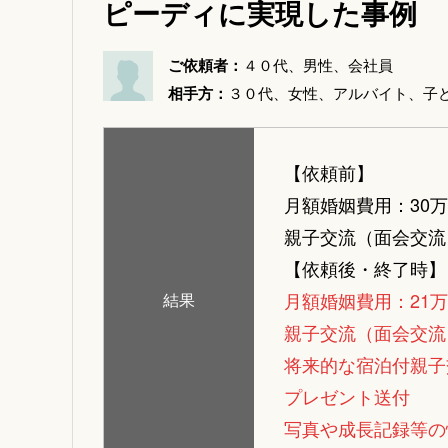
ピーディに実現した事例
ご依頼者：
４０代、男性、会社員
相手方：
３０代、女性、アルバイト、子
【依頼前】
月額婚姻費用：30
親子交流（面会交流
【依頼後・終了時】
月額婚姻費用：21
結果
親子交流（面会交流
将来的な宿泊付親子
プレゼント送付
写真や成長記録等の