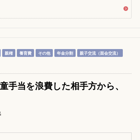
親権
養育費
その他
年金分割
親子交流（面会交流）
童手当を浪費した相手方から、
名