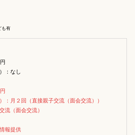
ども有
万円
）：なし
万円
）：月２回（直接親子交流（面会交流））
交流（面会交流）
情報提供