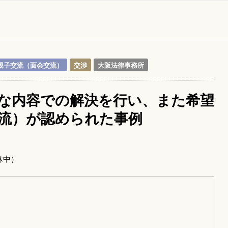
親子交流（面会交流）
交渉
大阪法律事務所
な内容での解決を行い、また希望
流）が認められた事例
休中）