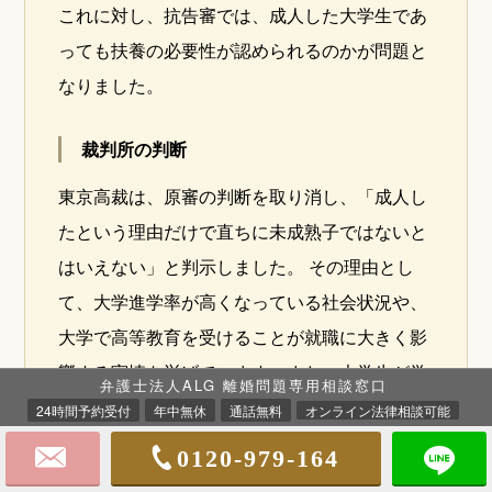
これに対し、抗告審では、成人した大学生であ
っても扶養の必要性が認められるのかが問題と
なりました。
裁判所の判断
東京高裁は、原審の判断を取り消し、「成人し
たという理由だけで直ちに未成熟子ではないと
はいえない」と判示しました。 その理由とし
て、大学進学率が高くなっている社会状況や、
大学で高等教育を受けることが就職に大きく影
響する実情を挙げています。また、大学生が学
弁護士法人ALG 離婚問題専用相談窓口
業を優先し、その結果として学費や生活費が不
24時間予約受付
年中無休
通話無料
オンライン法律相談可能
足することはやむを得ない場合があると指摘し
0120-979-164
ました。 そのうえで、扶養の必要性は以下の事