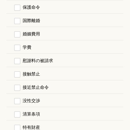
保護命令
国際離婚
婚姻費用
学費
慰謝料の被請求
接触禁止
接近禁止命令
没性交渉
清算条項
特有財産