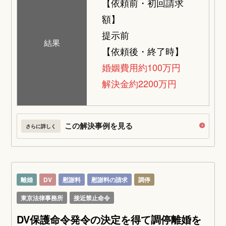
【依頼前・初回請求
額】
提示前
結果
【依頼後・終了時】
婚姻費用約100万円
解決金約2200万円
この解決事例を見る
さらに詳しく
離婚
DV
慰謝料
慰謝料の請求
調停
東京法律事務所
接近禁止命令
DV保護命令発令の決定を得て調停離婚を