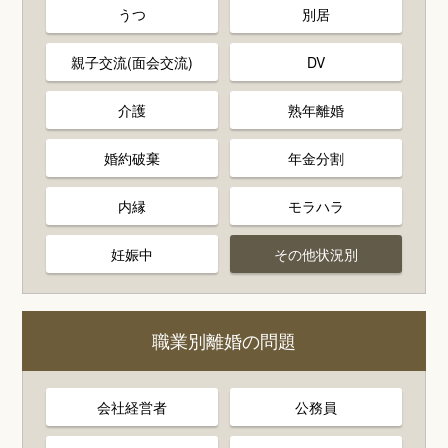
うつ
別居
親子交流(面会交流)
DV
介護
熟年離婚
婚約破棄
年金分割
内縁
モラハラ
妊娠中
その他状況別
職業別離婚の問題
会社経営者
公務員