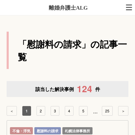
離婚弁護士ALG
「慰謝料の請求」の記事一
覧
124
該当した解決事例
件
...
＜
1
2
3
4
5
25
＞
不倫・浮気
慰謝料の請求
札幌法律事務所