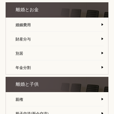
離婚とお金
婚姻費用
財産分与
別居
年金分割
離婚と子供
親権
親子交流(面会交流)