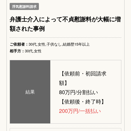
浮気慰謝料請求
弁護士介入によって不貞慰謝料が大幅に増
額された事例
ご依頼者：
30代,女性,子供なし,結婚歴15年以上
相手方：
30代,女性
【依頼前・初回請求
額】
80万円/分割払い
結果
【依頼後・終了時】
200万円/一括払い