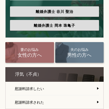
離婚弁護士
谷川 聖治
離婚弁護士
岡本 珠亀子
妻のお悩み
夫のお悩み
女性の方へ
男性の方へ
浮気（不貞）
慰謝料請求したい
慰謝料請求された