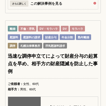
この解決事例を見る
さらに詳しく
離婚
不倫・浮気
DV・モラハラ
DV
モラハラ
慰謝料
慰謝料の請求
財産分与
年金分割
熟年離婚
調停
札幌法律事務所
浮気慰謝料請求
迅速な調停申立てによって財産分与の起算
点を早め、相手方の財産隠滅を防止した事
例
ご依頼者：
女性、60代
相手方：
男性、60代